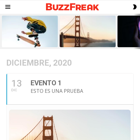
S
Menu
S
LATEST
STORIES
DICIEMBRE, 2020
13
EVENTO 1
ESTO ES UNA PRUEBA
DIC