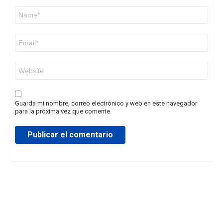
N
o
m
b
C
r
o
e
r
*
r
W
e
e
o
b
e
l
e
Guarda mi nombre, correo electrónico y web en este navegador
c
para la próxima vez que comente.
t
r
ó
n
i
c
o
*