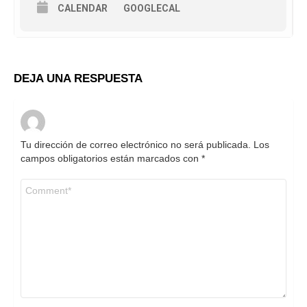
CALENDAR
GOOGLECAL
DEJA UNA RESPUESTA
Tu dirección de correo electrónico no será publicada.
Los
campos obligatorios están marcados con
*
C
o
m
e
n
t
a
r
i
o